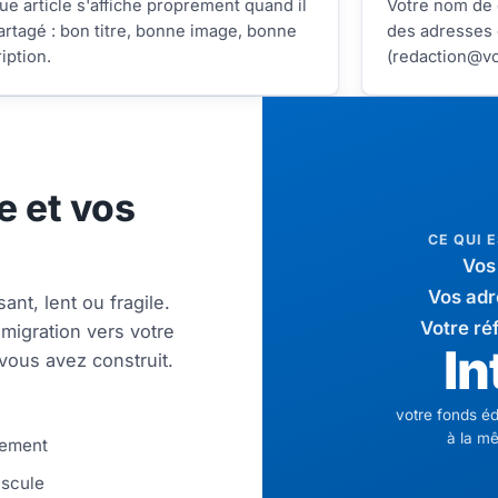
e article s'affiche proprement quand il
Votre nom de 
artagé : bon titre, bonne image, bonne
des adresses 
iption.
(redaction@vo
e et vos
CE QUI 
Vos 
Vos adr
ant, lent ou fragile.
Votre r
migration vers votre
In
vous avez construit.
votre fonds éd
à la m
rement
ascule