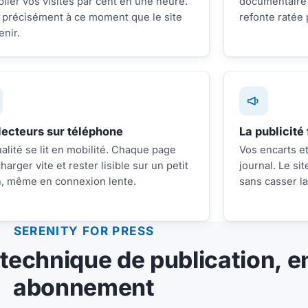
plier vos visites par cent en une heure.
documentaire 
 précisément à ce moment que le site
refonte ratée 
enir.
lecteurs sur téléphone
La publicité 
ualité se lit en mobilité. Chaque page
Vos encarts et
charger vite et rester lisible sur un petit
journal. Le si
, même en connexion lente.
sans casser la
SERENITY FOR PRESS
technique de publication, e
abonnement