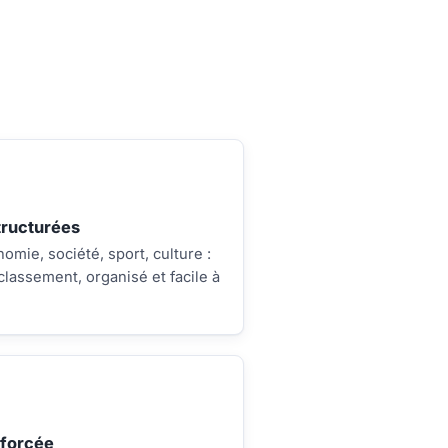
tructurées
nomie, société, sport, culture :
classement, organisé et facile à
nforcée