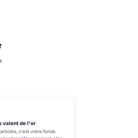
e
a
 valent de l'or
rticles, c'est votre fonds