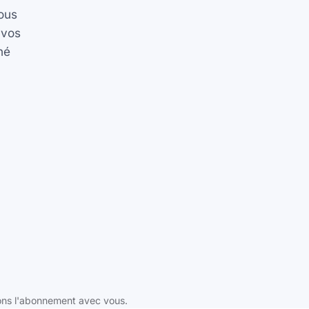
nous
 vos
né
isons l'abonnement avec vous.