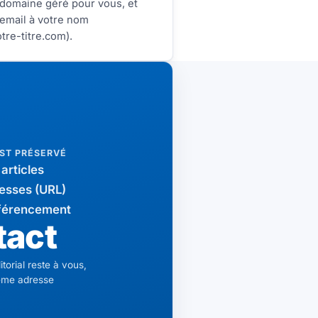
domaine géré pour vous, et
email à votre nom
tre-titre.com).
EST PRÉSERVÉ
articles
esses (URL)
éférencement
tact
itorial reste à vous,
ême adresse