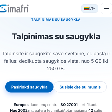
LT
TALPINIMAS SU SAUGYKLA
Talpinimas su saugykla
Talpinkite ir saugokite savo svetainę, el. paštą ir
failus: dedikuota saugyklos vieta, nuo 5 GB iki
250 GB.
Pasirinkti saugyklą
Susisiekite su mumis
Europos
duomenų centrai
ISO 27001
sertifikuota
Nuo 2002 m.
: patyrę technikai
Aptarnaujama
42
šalių