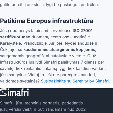
galite pereiti į aukštesnį lygį be paslaugos pertrūkio.
Patikima Europos infrastruktūra
Jūsų duomenys talpinami serveriuose
ISO 27001
sertifikuotuose
duomenų centruose Jungtinėje
Karalystėje, Prancūzijoje, Airijoje, Nyderlanduose ir
Čekijoje, su
kasdienėmis atsarginėmis kopijomis
,
saugomomis geografiškai nutolusioje vietoje. O už
infrastruktūros jus lydi Simafri palaikymas 7 dienas per
savaitę, tiek renkantis tinkamą lygį, tiek kasdien valdant
jūsų saugyklą. Vietoj to ieškote parengtos naudoti,
valdomos svetainės?
Susipažinkite su Serenity by Simafri
.
Simafri, jūsų techninis partneris, padedantis
jūsų verslui veikti ir būti randamam nuo 2002