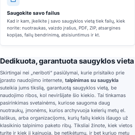
Saugokite savo failus
Kad ir kam, įkelkite į savo saugyklos vietą tiek failų, kiek
norite: nuotraukas, vaizdo įrašus, PDF, ZIP, atsargines
kopijas, failų bendrinimą, atsisiuntimus ir kt.
Dedikuota, garantuota saugyklos vieta
Skirtingai nei „neriboti“ pasiūlymai, kurie prisitaiko prie
įprasto naudojimo internete,
talpinimas su saugykla
suteikia jums tikslią, garantuotą saugyklos vietą, be
naudojimo ribos, kol neviršijate šio kiekio. Tai tinkamas
pasirinkimas svetainėms, kuriose saugoma daug
nuotraukų, įmonėms, kurios archyvuoja kelerių metų el.
laiškus, arba organizacijoms, kurių failų kiekis išaugo už
klasikinio talpinimo paketo ribų. Tiksliai žinote, kiek vietos
turite ir kiek ji kainuoja, be netikėtumų, ir bet kuriuo metu