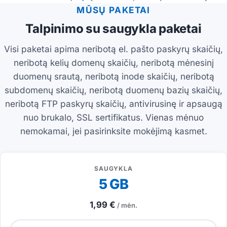
MŪSŲ PAKETAI
Talpinimo su saugykla paketai
Visi paketai apima neribotą el. pašto paskyrų skaičių,
neribotą kelių domenų skaičių, neribotą mėnesinį
duomenų srautą, neribotą inode skaičių, neribotą
subdomenų skaičių, neribotą duomenų bazių skaičių,
neribotą FTP paskyrų skaičių, antivirusinę ir apsaugą
nuo brukalo, SSL sertifikatus. Vienas mėnuo
nemokamai, jei pasirinksite mokėjimą kasmet.
SAUGYKLA
5 GB
1,99 €
/ mėn.