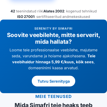
42
teenindatud riiki
Alates 2002
: kogenud tehnikud
ISO 27001
: sertifitseeritud andmekeskused
SERENITY BY SIMAFRI
Soovite veebilehte, mitte serverit,
mida hallata?
Loome teie professionaalse veebilehe, majutame
seda, varundame ja hoiame ajakohasena.
Teie
veebihaldur hinnaga 5,99 €/kuus, kõik sees
,
domeeninimi kaasa arvatud.
Tutvu Serenityga
MEIE TEENUSED
Mida Simafri teie heaks teeb