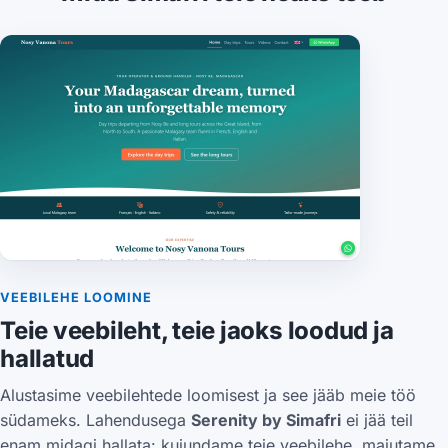
VEEBILEHE LOOMINE
Teie veebileht, teie jaoks loodud ja
hallatud
Alustasime veebilehtede loomisest ja see jääb meie töö
südameks. Lahendusega
Serenity by Simafri
ei jää teil
enam midagi hallata: kujundame teie veebilehe, majutame