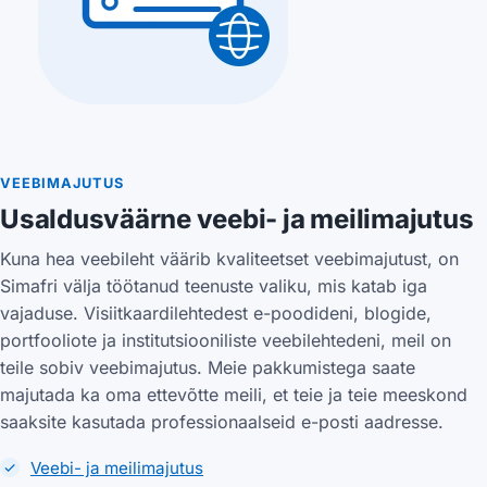
VEEBIMAJUTUS
Usaldusväärne veebi- ja meilimajutus
Kuna hea veebileht väärib kvaliteetset veebimajutust, on
Simafri välja töötanud teenuste valiku, mis katab iga
vajaduse. Visiitkaardilehtedest e-poodideni, blogide,
portfooliote ja institutsiooniliste veebilehtedeni, meil on
teile sobiv veebimajutus. Meie pakkumistega saate
majutada ka oma ettevõtte meili, et teie ja teie meeskond
saaksite kasutada professionaalseid e-posti aadresse.
Veebi- ja meilimajutus