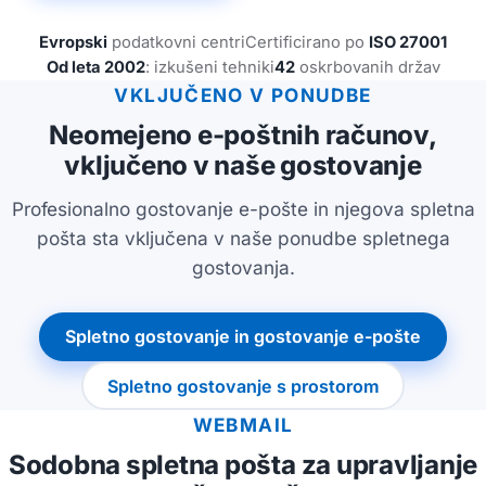
Evropski
podatkovni centri
Certificirano po
ISO 27001
Od leta 2002
: izkušeni tehniki
42
oskrbovanih držav
VKLJUČENO V PONUDBE
Neomejeno e-poštnih računov,
vključeno v naše gostovanje
Profesionalno gostovanje e-pošte in njegova spletna
pošta sta vključena v naše ponudbe spletnega
gostovanja.
Spletno gostovanje in gostovanje e-pošte
Spletno gostovanje s prostorom
WEBMAIL
Sodobna spletna pošta za upravljanje