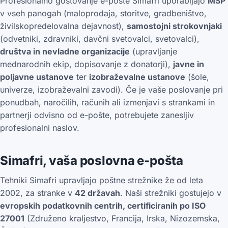
Profesionalno gostovanje e-pošte Simafri uporabljajo
MSP
v vseh panogah (maloprodaja, storitve, gradbeništvo,
živilskopredelovalna dejavnost),
samostojni strokovnjaki
(odvetniki, zdravniki, davčni svetovalci, svetovalci),
društva in nevladne organizacije
(upravljanje
mednarodnih ekip, dopisovanje z donatorji),
javne in
poljavne ustanove
ter
izobraževalne ustanove
(šole,
univerze, izobraževalni zavodi). Če je vaše poslovanje pri
ponudbah, naročilih, računih ali izmenjavi s strankami in
partnerji odvisno od e-pošte, potrebujete zanesljiv
profesionalni naslov.
Simafri, vaša poslovna e-pošta
Tehniki Simafri upravljajo poštne strežnike že od leta
2002, za stranke v
42 državah
. Naši strežniki gostujejo v
evropskih podatkovnih centrih, certificiranih po ISO
27001
(Združeno kraljestvo, Francija, Irska, Nizozemska,