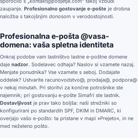
sporočilo s „kontakt@podjetje.com" takoj vzbudi
zaupanje.
Profesionalno gostovanje e-pošte
je drobna
naložba s takojšnjim donosom v verodostojnosti.
Profesionalna e-pošta @vasa-
domena: vaša spletna identiteta
Onkraj podobe vam lastništvo lastne e-poštne domene
daje
nadzor
. Sodelavec odhaja? Naslov si vzamete nazaj.
Menjate ponudnika? Vse vzamete s seboj. Dodajate
oddelek? Ustvarite racunovodstvo@, prodaja@, podpora@
v nekaj minutah. Pri storitvi za končne potrošnike ste
najemnik; pri gostovanju e-pošte Simafri ste lastnik.
Dostavljivost
je prav tako boljša: naši strežniki so
konfigurirani po standardih SPF, DKIM in DMARC, ki
overjajo vašo e-pošto: ta pristane v mapi »Prejeto«, in ne
med neželeno pošto.