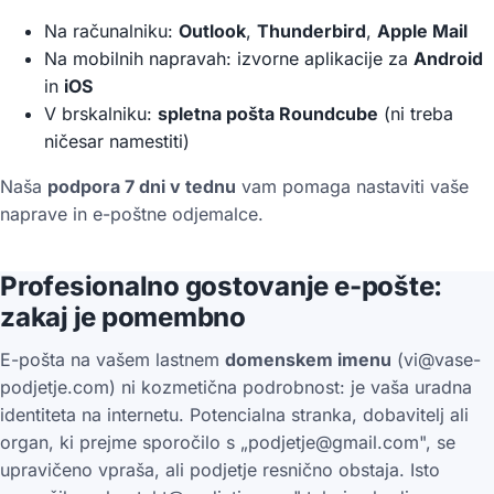
Na računalniku:
Outlook
,
Thunderbird
,
Apple Mail
Na mobilnih napravah: izvorne aplikacije za
Android
in
iOS
V brskalniku:
spletna pošta Roundcube
(ni treba
ničesar namestiti)
Naša
podpora 7 dni v tednu
vam pomaga nastaviti vaše
naprave in e-poštne odjemalce.
Profesionalno gostovanje e-pošte:
zakaj je pomembno
E-pošta na vašem lastnem
domenskem imenu
(vi@vase-
podjetje.com) ni kozmetična podrobnost: je vaša uradna
identiteta na internetu. Potencialna stranka, dobavitelj ali
organ, ki prejme sporočilo s „podjetje@gmail.com", se
upravičeno vpraša, ali podjetje resnično obstaja. Isto