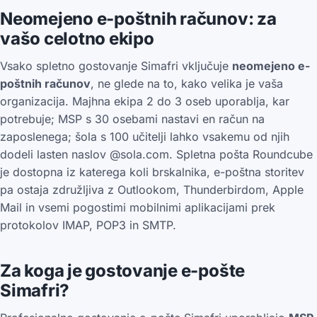
Neomejeno e-poštnih računov: za
vašo celotno ekipo
Vsako spletno gostovanje Simafri vključuje
neomejeno e-
poštnih računov
, ne glede na to, kako velika je vaša
organizacija. Majhna ekipa 2 do 3 oseb uporablja, kar
potrebuje; MSP s 30 osebami nastavi en račun na
zaposlenega; šola s 100 učitelji lahko vsakemu od njih
dodeli lasten naslov @sola.com. Spletna pošta Roundcube
je dostopna iz katerega koli brskalnika, e-poštna storitev
pa ostaja združljiva z Outlookom, Thunderbirdom, Apple
Mail in vsemi pogostimi mobilnimi aplikacijami prek
protokolov IMAP, POP3 in SMTP.
Za koga je gostovanje e-pošte
Simafri?