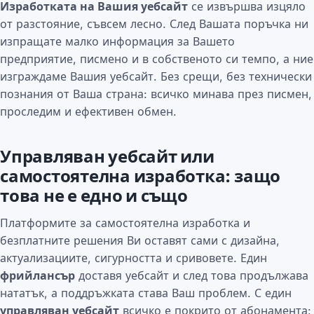
Изработката на Вашия уебсайт
се извършва изцяло
от разстояние, съвсем лесно. След Вашата поръчка ни
изпращате малко информация за Вашето
предприятие, писмено и в собственото си темпо, а ние
изграждаме Вашия уебсайт. Без срещи, без технически
познания от Ваша страна: всичко минава през писмен,
проследим и ефективен обмен.
Управляван уебсайт или
самостоятелна изработка: защо
това не е едно и също
Платформите за самостоятелна изработка и
безплатните решения Ви оставят сами с дизайна,
актуализациите, сигурността и сривовете. Един
фрийлансър
доставя уебсайт и след това продължава
нататък, а поддръжката става Ваш проблем. С един
управляван уебсайт
всичко е покрито от абонамента: