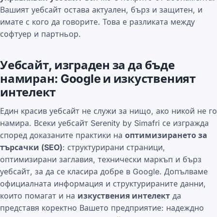
Вашият уебсайт остава актуален, бърз и защитен, и
имате с кого да говорите. Това е разликата между
софтуер и партньор.
Уебсайт, изграден за да бъде
намиран: Google и изкуственият
интелект
Един красив уебсайт не служи за нищо, ако никой не го
намира. Всеки уебсайт Serenity by Simafri се изгражда
според доказаните практики на
оптимизирането за
търсачки (SEO)
: структурирани страници,
оптимизирани заглавия, технически маркъп и бърз
уебсайт, за да се класира добре в Google. Допълваме
официалната информация и структурираните данни,
които помагат и на
изкуствения интелект
да
представя коректно Вашето предприятие: надеждно