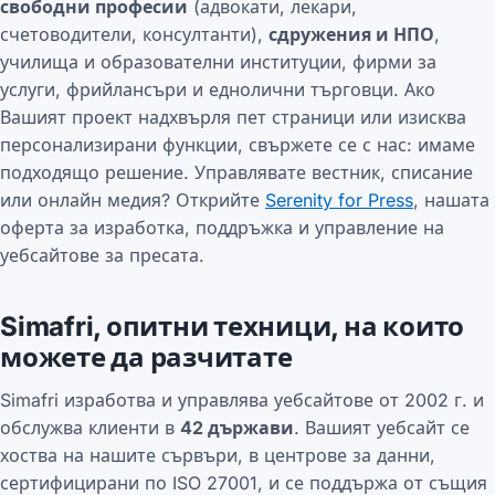
свободни професии
(адвокати, лекари,
счетоводители, консултанти),
сдружения и НПО
,
училища и образователни институции, фирми за
услуги, фрийлансъри и еднолични търговци. Ако
Вашият проект надхвърля пет страници или изисква
персонализирани функции, свържете се с нас: имаме
подходящо решение. Управлявате вестник, списание
или онлайн медия? Открийте
Serenity for Press
, нашата
оферта за изработка, поддръжка и управление на
уебсайтове за пресата.
Simafri, опитни техници, на които
можете да разчитате
Simafri изработва и управлява уебсайтове от 2002 г. и
обслужва клиенти в
42 държави
. Вашият уебсайт се
хоства на нашите сървъри, в центрове за данни,
сертифицирани по ISO 27001, и се поддържа от същия