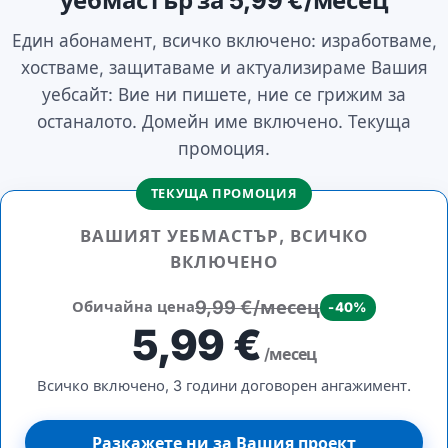
уебмастър за 5,99 €/месец
Един абонамент, всичко включено: изработваме,
хостваме, защитаваме и актуализираме Вашия
уебсайт: Вие ни пишете, ние се грижим за
останалото. Домейн име включено. Текуща
промоция.
ТЕКУЩА ПРОМОЦИЯ
ВАШИЯТ УЕБМАСТЪР, ВСИЧКО
ВКЛЮЧЕНО
9,99 €/месец
Обичайна цена
-40%
5,99 €
/месец
Всичко включено, 3 години договорен ангажимент.
Разкажете ни за Вашия проект