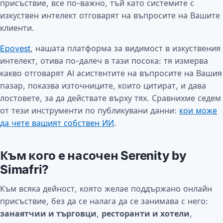
присъствие, все по-важно, тъй като системите с
изкуствен интелект отговарят на въпросите на Вашите
клиенти.
Epovest
, нашата платформа за видимост в изкуствения
интелект, отива по-далеч в тази посока: тя измерва
какво отговарят AI асистентите на въпросите на Вашия
пазар, показва източниците, които цитират, и дава
лостовете, за да действате върху тях. Сравнихме седем
от тези инструменти по публикувани данни:
кои може
да чете вашият собствен ИИ
.
Към кого е насочен Serenity by
Simafri?
Към всяка дейност, която желае поддържано онлайн
присъствие, без да се налага да се занимава с него:
занаятчии и търговци
,
ресторанти и хотели
,