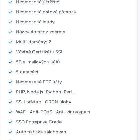
Neomezené úložiště
Neomezené datové přenosy
Neomezené inody
Název domény zdarma
Multi-domény: 2
Včetně Certifikátu SSL
50 e-mailových účtů
5 databází
Neomezené FTP účty
PHP, Node.js, Python, Perl…
SSH přístup · CRON úlohy
WAF · Anti-DDoS · Anti-virus/spam
SSD Entreprise Grade
Automatické zálohování