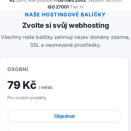
42
zemí, kde působíme
Od roku 2002
: zkušení technici
ISO 27001
Tier IV
NAŠE HOSTINGOVÉ BALÍČKY
Zvolte si svůj webhosting
Všechny naše balíčky zahrnují název domény zdarma,
SSL a neomezené prostředky.
OSOBNÍ
79 Kč
/ měsíc
Pro osobní projekty
Objednat