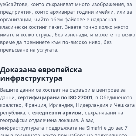
уебсайтове, които съхраняват много изображения, за
предприятия, които архивират години имейли, или за
организации, чийто обем файлове е надраснал
класически хостинг пакет. Знаете точно колко място
имате и колко струва, без изненади, и можете по всяко
време да преминете към по-високо ниво, без
прекъсване на услугата.
Доказана европейска
инфраструктура
Вашите данни се хостват на сървъри в центрове за
данни,
сертифицирани по ISO 27001
, в Обединеното
кралство, Франция, Ирландия, Нидерландия и Чешката
република, с
ежедневни архиви
, съхранявани на
географски отдалечена локация. А зад
инфраструктурата поддръжката на Simafri е до вас 7
дни в седмицата, както при избора на подходящото