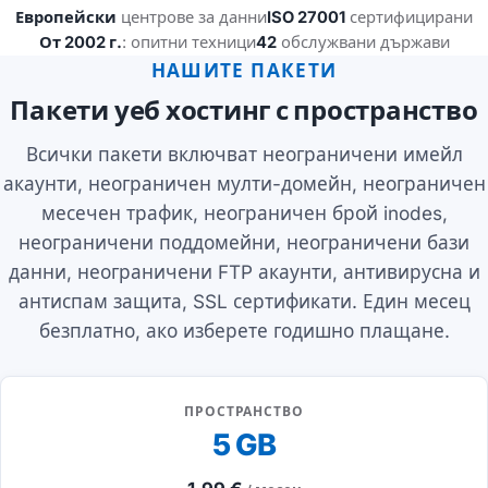
Европейски
центрове за данни
ISO 27001
сертифицирани
От 2002 г.
: опитни техници
42
обслужвани държави
НАШИТЕ ПАКЕТИ
Пакети уеб хостинг с пространство
Всички пакети включват неограничени имейл
акаунти, неограничен мулти-домейн, неограничен
месечен трафик, неограничен брой inodes,
неограничени поддомейни, неограничени бази
данни, неограничени FTP акаунти, антивирусна и
антиспам защита, SSL сертификати. Един месец
безплатно, ако изберете годишно плащане.
ПРОСТРАНСТВО
5 GB