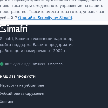
ниво, така и при ежедневното управление на вашето
пространство. Търсите вместо това готов, управляван
уебсайт?
Открийте Serenity by Simafri
.
Simafri, Вашият технически партньор,
който поддържа Вашето предприятие
работещо и намираемо от 2002 г.
Потвърдена идентичност ·
Ocnitech
НАШИТЕ ПРОДУКТИ
Изработка на уебсайтове
Уебсайтове за сдружения
Хостинг